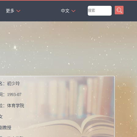
`
更多
中文
名：
初少玲
间：
1993-07
位：
体育学院
女
副教授