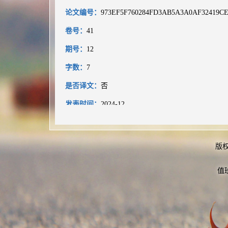
论文编号：
973EF5F760284FD3AB5A3A0AF32419C
卷号：
41
期号：
12
字数：
7
是否译文：
否
发表时间：
2024-12
上一条：
基于RTDS的柔性直流系统保护教学实验
下一条：
Distribution Network Topology Identificatio
版
Function
值