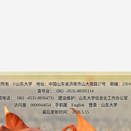
E
设计
n Based on Time Series Voltage Mutual Information and Probability Density
权所有 ©山东大学 地址：中国山东省济南市山大南路27号 邮编：2501
查号台：（86）-0531-88395114
班电话：（86）-0531-88364731 建设维护：山东大学信息化工作办
访问量：
0000044654
手机版
English
登录
山东大学
最后更新时间：
2026
.
5
.
15