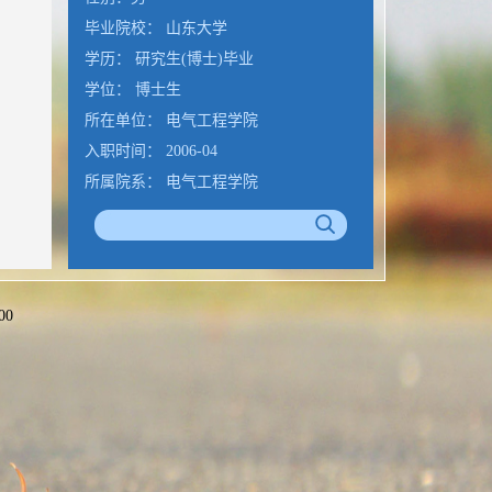
毕业院校： 山东大学
学历： 研究生(博士)毕业
学位： 博士生
所在单位： 电气工程学院
入职时间： 2006-04
所属院系： 电气工程学院
学科：电力系统及其自动化
曾获荣誉
2014 山东大学青年教师讲课比赛二等
奖
00
邮箱 :
weicong@sdu.edu.cn
办公室电话 :
0531-88399199
公室
通讯/办公地址 :
济南市经十路17923号
山东大学千佛山校区电气工程学院
邮编 :
250061