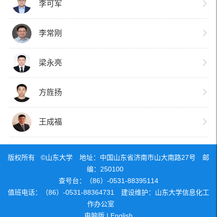
李可军
李常刚
梁永亮
方旌扬
王成福
版权所有 ©山东大学 地址：中国山东省济南市山大南路27号 邮
编：250100
查号台：（86）-0531-88395114
值班电话：（86）-0531-88364731 建设维护：山东大学信息化工
作办公室
电脑版
|
English