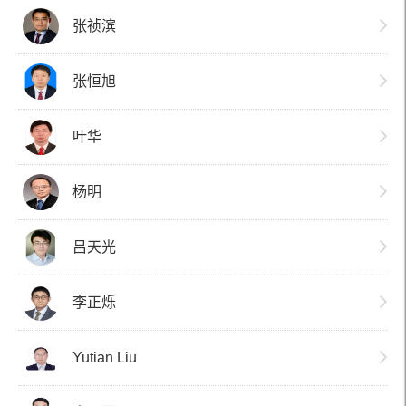
张祯滨
张恒旭
叶华
杨明
吕天光
李正烁
Yutian Liu