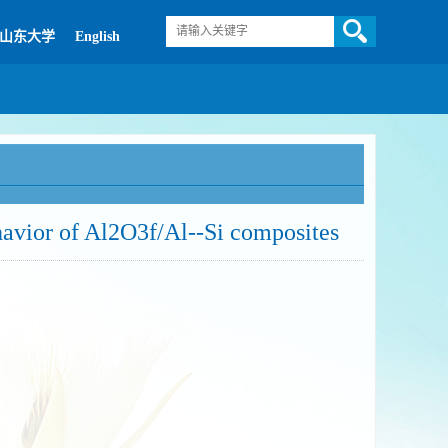
山东大学
English
ehavior of Al2O3f/Al--Si composites