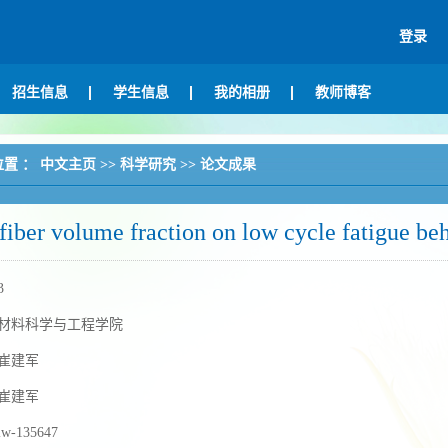
登录
招生信息
学生信息
我的相册
教师博客
位置 ：
中文主页
>>
科学研究
>>
论文成果
 fiber volume fraction on low cycle fatigue b
3
材料科学与工程学院
崔建军
崔建军
lw-135647