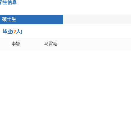
学生信息
硕士生
毕业(
2
人)
李娜
马霄耘