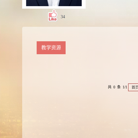
34
教学资源
共 0 条 1/1
首