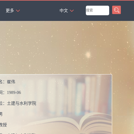
`
更多
中文
名：
崔伟
间：
1989-06
位：
土建与水利学院
男
教授