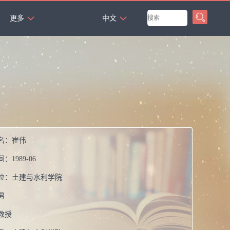
`
更多
中文
名：
崔伟
间：
1989-06
位：
土建与水利学院
男
教授