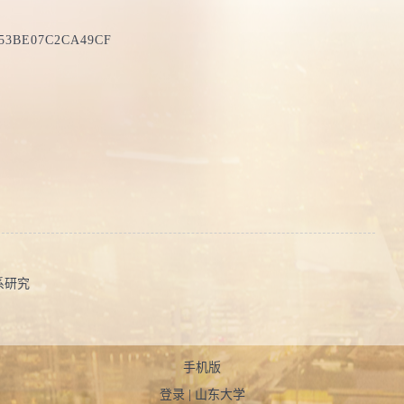
053BE07C2CA49CF
系研究
手机版
登录
|
山东大学