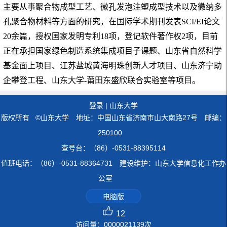
主要从事聚合物成型工艺、微孔发泡注塑成型技术以及微纳多
孔聚合物材料等方面的研究，在国际学术期刊发表SCI/EI论文
20余篇，授权国家发明专利18项，登记软件著作权2项，目前
正在承担国家绿色制造系统集成项目子课题、
山东省自然科学
基金面上项目、江苏盐城黄海明珠创新人才项目、山东济宁助
企攀登工程、山东大学-莆田东盛欣联合实验室
等项目。
登录
|
山东大学
版权所有 ©山东大学 地址：中国山东省济南市山大南路27号 邮编：
250100
查号台：（86）-0531-88395114
值班电话：（86）-0531-88364731 建设维护：山东大学信息化工作办
公室
电脑版
12
访问量：
0000021139
次