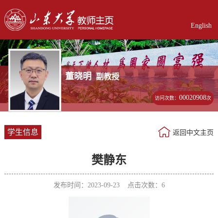
English
董晓明
副教授
00020908
访问次数：
次
学生信息
返回中文主页
樊静东
发布时间：2023-09-23 点击次数：
6