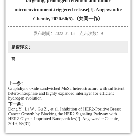
targeting, prolonged retention and tumor
microenvironment‐triggered release[J]. Angewandte
Chemie, 2020.60(5).（共同一作）
发布时间：2022-01-13 点击次数：
9
是否译文：
否
上一条：
Graphdiyne oxide-sandwiched MoS2 heterostructure with sufficient
hetero-interphase and highly expanded interlayer for efficient
hydrogen evolution
下一条：
Dong Y , Li W , Gu Z , et al. Inhibition of HER2‐Positive Breast
Cancer Growth by Blocking the HER2 Signaling Pathway with
HER2‐Glycan‐Imprinted Nanoparticles[J]. Angewandte Chemie,
2019, 58(31)