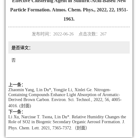
Effective Clustering Agent in Sulfuric-Acid-Based New
Particle Formation. Atmos. Chem. Phys., 2022, 22, 1951-
1963.
发布时间：2022-06-26 点击次数：
267
是否译文：
否
上一条：
Zhaomin Yang, Lin Du*, Yongjie Li, Xinlei Ge. Nitrogen-
Containing Compounds Enhance Light Absorption of Aromatic-
Derived Brown Carbon. Environ. Sci. Technol., 2022, 56, 4005-
4016. (封面)
下一条：
Li Xu, Narcisse T. Tsona, Lin Du*. Relative Humidity Changes the
Role of SO2 in Biogenic Secondary Organic Aerosol Formation. J.
Phys. Chem. Lett. 2021, 7365-7372.（封面）