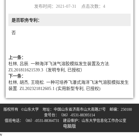
发布时间：2021-07-31 点击次数：
4
是否职务专利：
否
上一条：
杜林, 吕辰. 一种海洋飞沫气溶胶模拟发生装置及方法.
ZL201811621539.3（发明专利, 已授权）
下一条：
杜林, 胡杰, 王晓松. 一种可培养飞瀑式海洋飞沫气溶胶模拟发生
装置. ZL202321812605.1 (实用新型专利, 已授权)
版权所有 ©山东大学 地址：中国山东省济南市山大南路27号 邮编：250100
查号台：（86）-0531-88395114
值班电话：（86）-0531-88364731 建设维护：山东大学信息化工作办公室
电脑版
v