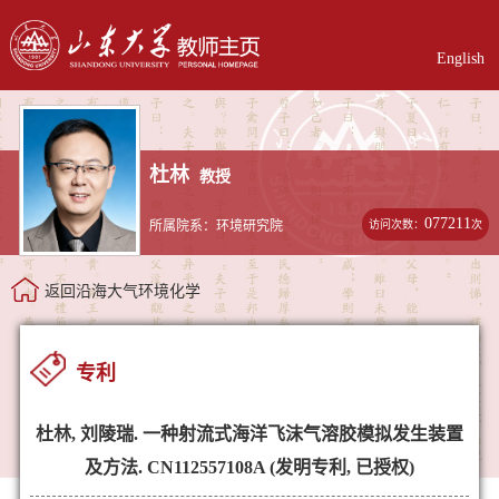
English
杜林
教授
077211
访问次数：
次
所属院系：环境研究院
返回沿海大气环境化学
专利
杜林, 刘陵瑞. 一种射流式海洋飞沫气溶胶模拟发生装置
及方法. CN112557108A (发明专利, 已授权)