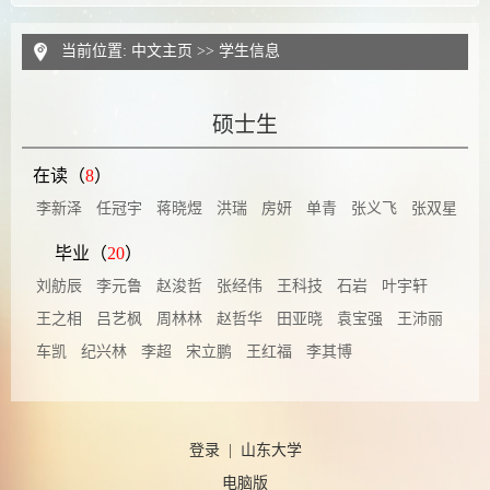
当前位置:
中文主页
>>
学生信息
硕士生
在读（
8
）
李新泽
任冠宇
蒋晓煜
洪瑞
房妍
单青
张义飞
张双星
毕业（
20
）
刘舫辰
李元鲁
赵浚哲
张经伟
王科技
石岩
叶宇轩
王之相
吕艺枫
周林林
赵哲华
田亚晓
袁宝强
王沛丽
车凯
纪兴林
李超
宋立鹏
王红福
李其博
登录
|
山东大学
电脑版