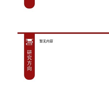
暂无内容
研
究
方
向