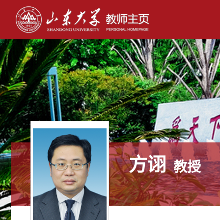
方诩
教授