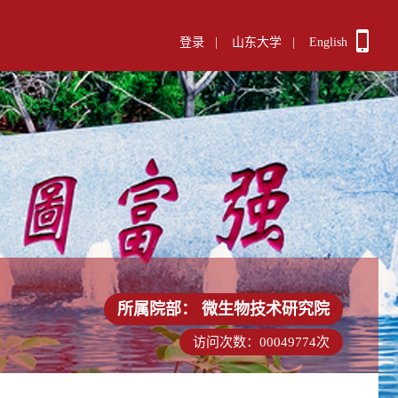
登录
|
山东大学
|
English
所属院部：
微生物技术研究院
访问次数：
00049774
次