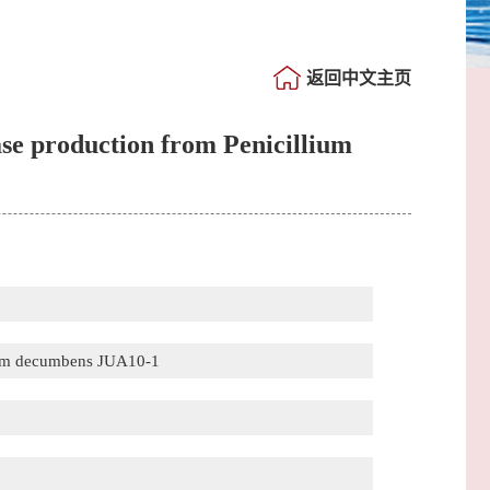
返回中文主页
ase production from Penicillium
llium decumbens JUA10-1