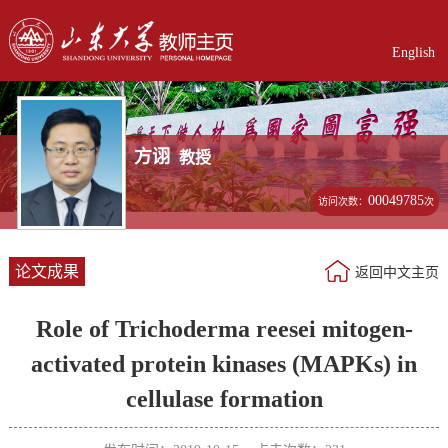
English
方诩
教授
00049785
访问次数：
次
论文成果
返回中文主页
Role of Trichoderma reesei mitogen-
activated protein kinases (MAPKs) in
cellulase formation