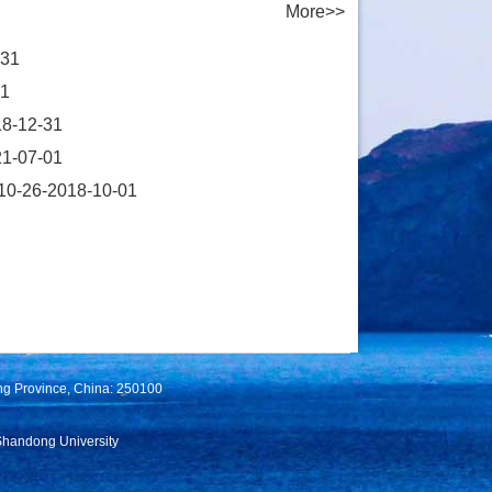
More>>
31
1
12-31
07-01
-2018-10-01
ng Province, China: 250100
Shandong University