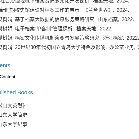
. 社会治理视域下档案资源多元化开发探析.
档案天地,
2024.
. 新时期校史馆建设对档案工作的启示.
《兰台世界》,
2024.
樊树娟. 基于档案大数据的信息服务策略研究.
山东档案,
2022.
樊树娟. 电子档案“单套制”管理探析.
档案天地,
2022.
樊树娟. 档案文化传播机制演变与发展策略研究.
浙江档案,
2022
樊树娟. 20世纪30年代初国立青岛大学特色及影响.
办公室业务,
ents
Content
lished Books
《山大英烈》
山东大学简史
山东大学纪事