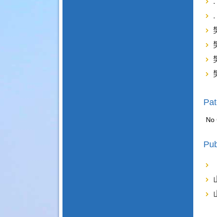
Pat
No 
Pub