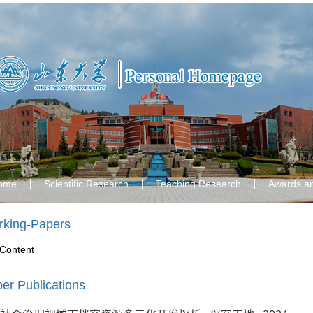
ome
Scientific Research
Teaching Research
Awards a
king-Papers
Content
er Publications