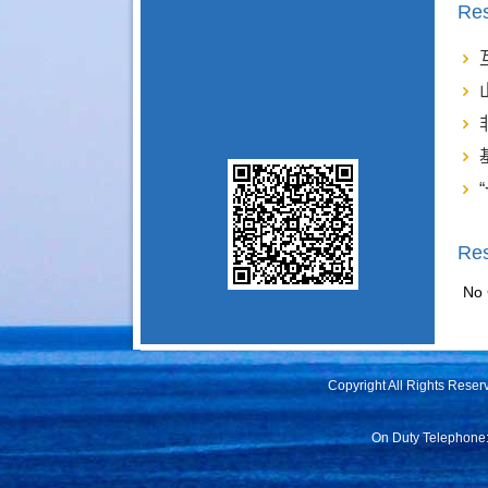
Res
Re
No 
Copyright All Rights Rese
On Duty Telephone: