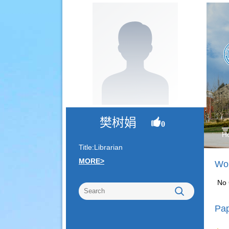
樊树娟
0
H
Title:Librarian
MORE>
Wor
No 
Pap