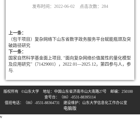
发布时间：2022-06-02 点击次数：
284
上一条：
（包干项目）复杂网络下山东省数字政务服务平台赋能瓶颈及突
破路径研究
下一条：
国家自然科学基金面上项目, “面向复杂网络价值属性的量化模型
及应用研究”（71429001），2022.01—2025.12，第四参与人，参
与.
版权所有 ©山东大学 地址：中国山东省济南市山大南路27号 邮编：250100
查号台：（86）-0531-88395114
值班电话：（86）-0531-88364731 建设维护：山东大学信息化工作办公室
电脑版
v