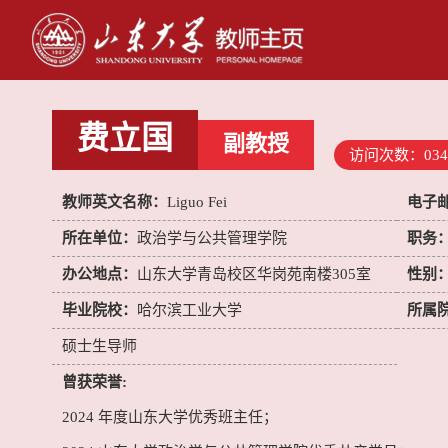
费立国
副教授
访问次数：
034
教师英文名称：
Liguo Fei
电子
所在单位：
政治学与公共管理学院
职务
办公地点：
山东大学青岛校区华岗苑南楼305室
性别
毕业院校：
哈尔滨工业大学
所属
硕士生导师
曾获荣誉:
2024 年度山东大学优秀班主任；