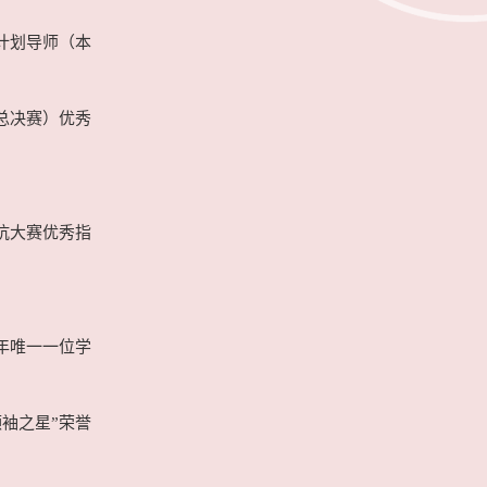
育计划导师（本
（总决赛）优秀
对抗大赛优秀指
五年唯一一位学
领袖之星”荣誉