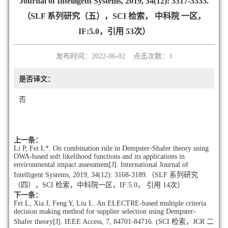
Journal of Intelligent Systems, 2019, 34(12): 3317-3335.
（SLF 系列研究（五），SCI 检索， 中科院 一区，
IF:5.0，引用 53次）
发布时间：2022-06-02 点击次数：
1
是否译文：
否
上一条：
Li P, Fei L*. On combination rule in Dempster-Shafer theory using
OWA-based soft likelihood functions and its applications in
environmental impact assessment[J]. International Journal of
Intelligent Systems, 2019, 34(12): 3168-3189.（SLF 系列研究
（四），SCI 检索，中科院一区，IF:5.0， 引用 14次）
下一条：
Fei L, Xia J, Feng Y, Liu L. An ELECTRE-based multiple criteria
decision making method for supplier selection using Dempster-
Shafer theory[J]. IEEE Access, 7, 84701-84716. (SCI 检索，JCR 二