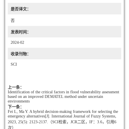
是否译文：
否
发表时间：
2024-02
收录刊物：
SCI
上一条：
Identification of the critical factors in flood vulnerability assessment
based on an improved DEMATEL method under uncertain
environments
下一条：
Fei L, Ma Y. A hybrid decision-making framework for selecting the
emergency alternatives[J]. International Journal of Fuzzy Systems,
2023, 25(5): 2123-2137.（SCI检索，JCR二区，IF：3.6，引用6
次）