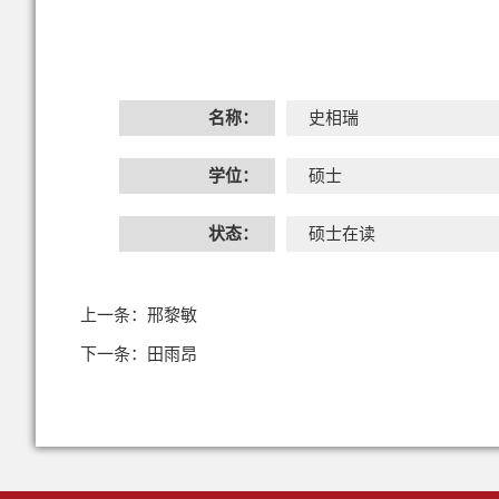
名称：
史相瑞
学位：
硕士
状态：
硕士在读
上一条：
邢黎敏
下一条：
田雨昂