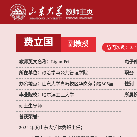
费立国
副教授
访问次数：
034
教师英文名称：
Liguo Fei
电子
所在单位：
政治学与公共管理学院
职务
办公地点：
山东大学青岛校区华岗苑南楼305室
性别
毕业院校：
哈尔滨工业大学
所属
硕士生导师
曾获荣誉:
2024 年度山东大学优秀班主任；