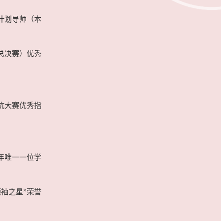
育计划导师（本
（总决赛）优秀
对抗大赛优秀指
五年唯一一位学
领袖之星”荣誉