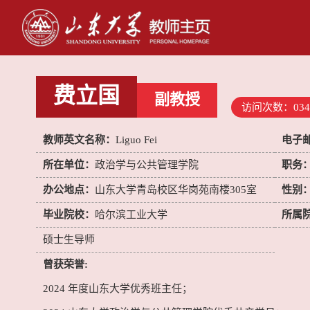
费立国
副教授
访问次数：
034
教师英文名称：
Liguo Fei
电子
所在单位：
政治学与公共管理学院
职务
办公地点：
山东大学青岛校区华岗苑南楼305室
性别
毕业院校：
哈尔滨工业大学
所属
硕士生导师
曾获荣誉:
2024 年度山东大学优秀班主任；