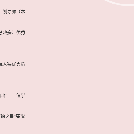
育计划导师（本
（总决赛）优秀
对抗大赛优秀指
五年唯一一位学
领袖之星”荣誉