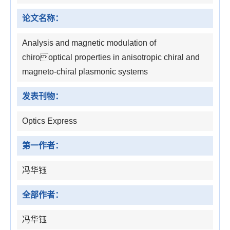
论文名称：
Analysis and magnetic modulation of
chirooptical properties in anisotropic chiral and
magneto-chiral plasmonic systems
发表刊物：
Optics Express
第一作者：
冯华钰
全部作者：
冯华钰