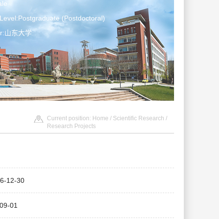
le
Level:Postgraduate (Postdoctoral)
ter:山东大学
Current position:
Home
/
Scientific Research
/
Research Projects
12-30
9-01