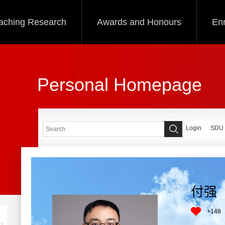
aching Research
Awards and Honours
Enr
Personal Homepage
Login
SDU
付强
+
148
+