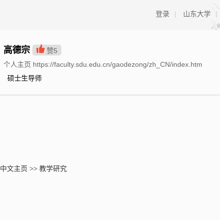
登录
|
山东大学
|
高德宗
赞
5
个人主页 https://faculty.sdu.edu.cn/gaodezong/zh_CN/index.htm
硕士生导师
中文主页
>>
教学研究