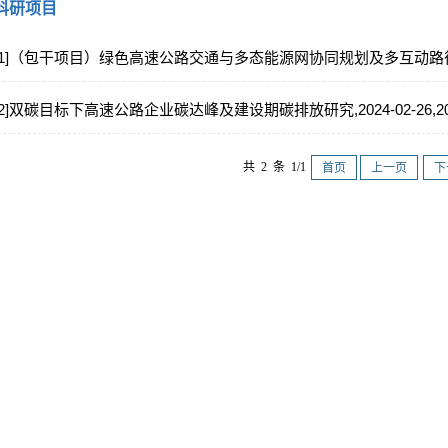
科研项目
[1]（包干项目）绿色高速公路交通与多态能源网协同规划及多互动路径智慧调度关
[2]双碳目标下高速公路企业碳达峰及建设期碳排放研究,2024-02-26,2025
共 2 条 1/1
首页
上一页
下