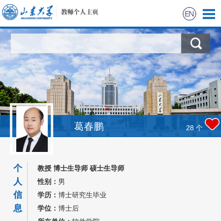
首页
科学研究
教学研究
招生信息
葛春鹏
28
个
学生信息
个
教授 博士生导师 硕士生导师
人
性别：
男
信
学历：
博士研究生毕业
息
学位：
博士后