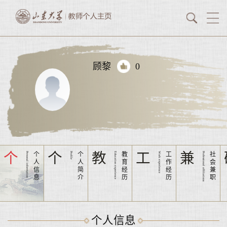
顾黎
0
个
个
教
工
兼
Personal information
个
Profile
个
Education experience
教
Work experience
工
Professional affiliations
社
人
人
育
作
会
信
简
经
经
兼
息
介
历
历
职
个人信息