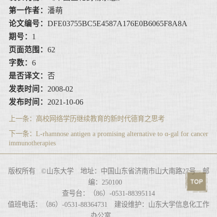
第一作者：
潘萌
论文编号：
DFE03755BC5E4587A176E0B6065F8A8A
期号：
1
页面范围：
62
字数：
6
是否译文：
否
发表时间：
2008-02
发布时间：
2021-10-06
上一条：
高校网络学历继续教育的新时代德育之思考
下一条：
L-rhamnose antigen a promising alternative to α-gal for cancer
immunotherapies
版权所有 ©山东大学 地址：中国山东省济南市山大南路27号 邮
编：250100
查号台：（86）-0531-88395114
值班电话：（86）-0531-88364731 建设维护：山东大学信息化工作
办公室