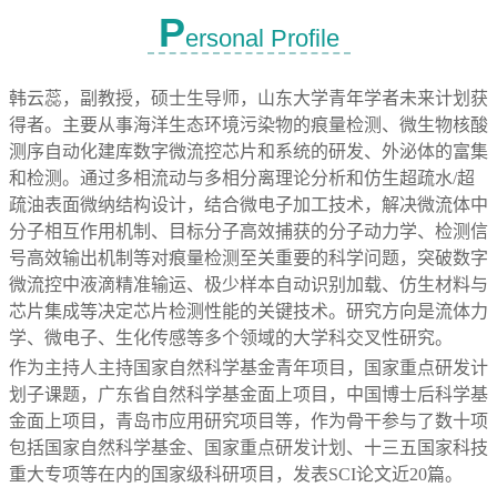
P
ersonal Profile
韩云蕊，副教授，硕士生导师，山东大学青年学者未来计划获
得者。主要从事海洋生态环境污染物的痕量检测、微生物核酸
测序自动化建库数字微流控芯片和系统的研发、外泌体的富集
和检测。通过多相流动与多相分离理论分析和仿生超疏水
/
超
疏油表面微纳结构设计，结合微电子加工技术，解决微流体中
分子相互作用机制、目标分子高效捕获的分子动力学、检测信
号高效输出机制等
对
痕量检测至关重要的科学问题，突破数字
微流控中液滴精准输运、极少样本自动识别加载、仿生材料与
芯片集成等决定芯片检测性能的关键技术。研究方向是流体力
学、微电子、生化传感等多个领域的大学科交叉性研究。
作为
主持人主持国家自然科学基金青年项目，国家重点研发计
划子课题，
广东省自然科学基金面上项目，
中国博士后科学基
金面上项目，青岛市应用研究项目等，作为骨干参与了
数十项
包括国家自然科学基金、国家重点研发计划、十三五国家科技
重大专项等在内的国家级科研项目，发表SCI
论文
近
20
篇。