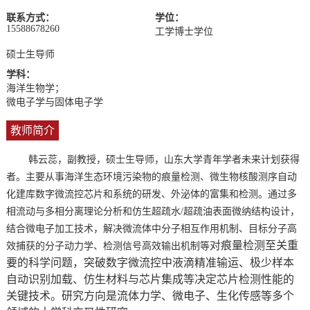
联系方式：
学位：
15588678260
工学博士学位
硕士生导师
学科：
海洋生物学；
微电子学与固体电子学
教师简介
韩云蕊，副教授，硕士生导师，山东大学青年学者未来计划获得
者。主要从事海洋生态环境污染物的痕量检测、微生物核酸测序自动
化建库数字微流控芯片和系统的研发、外泌体的富集和检测。通过多
相流动与多相分离理论分析和仿生超疏水
/
超疏油表面微纳结构设计，
结合微电子加工技术，解决微流体中分子相互作用机制、目标分子高
对
痕量检测至关重
效捕获的分子动力学、检测信号高效输出机制等
要的科学问题，突破数字微流控中液滴精准输运、极少样本
自动识别加载、仿生材料与芯片集成等决定芯片检测性能的
关键技术。研究方向是流体力学、微电子、生化传感等多个