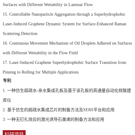
Surfaces with Different Wettability in Laminar Flow
15. Controllable Nanoparticle Aggregation through a Superhydrophobic
Laser-Induced Graphene Dynamic System for Surface-Enhanced Raman
Scattering Detection
16. Continuous Movement Mechanism of Oil Droplets Adhered on Surfaces
with Different Wettability in the Flow Field
17. Laser-Induced Graphene Superhydrophobic Surface Transition from
Pinning to Rolling for Multiple Applications
专利
1.
一种仿生超疏水-亲水集成孔板及基于该孔板的高通量自动化核酸建
库仪
2.
基于仿生的超疏水集成芯片的制备方法及SERS平台和应用
3.
一种无钉扎效应的激光诱导石墨烯的制备方法和应用
科研项目