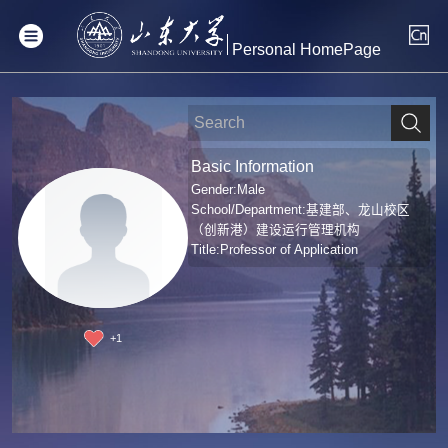
Personal HomePage
Basic Information
Gender:Male
School/Department:基建部、龙山校区
（创新港）建设运行管理机构
Title:Professor of Application
+
1