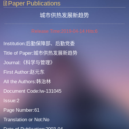
Paper Publications
城市供热发展新趋势
Release Time:2019-04-14
Hits:
6
Institution:后勤保障部、后勤党委
Title of Paper:城市供热发展新趋势
Journal:《科学与管理》
First Author:赵元东
All the Authors:韩治林
Document Code:lw-131045
Issue:2
Page Number:61
Translation or Not:No