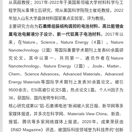
从高超教授；2017年-2022年于美国斯坦福大学材料科学与工
程学院从事博士后研究，师从美国科学院院士崔屹教授。2022
年加入山东大学晶体材料国家重点实验室，评为教授。
主要研究方向为
石墨烯组装结构调控的电池材料、高比能锂金
属电池电解液分子设计、新一代铝离子电池材料
。2017年以
来，在Nature，Science，Nature Energy（4篇），Nature
Nanotechnology（2篇）等国际重要学术期刊上发表60余篇研
究论文，其中以第一、共同第一、通讯作者在Nature
Nanotechnology、Nature Energy（2篇）、Joule、Matter、
Chem、Science Advances、Advanced Materials、Advanced
Energy Materials等
国际学术期刊
上发表30余篇论文。被引
9500余次，ESI高被引论文5篇，热点论文1篇，个人H因子为
36，获国际、国内发明专利3项。
核心研究成果以“铝-石墨烯电池”新闻被人民日报、新华网等多
家媒体报道，并多次在科学网、Materials View China、新浪、
搜狐、腾讯等多家网络媒体上报道。2020年，成果荣获由
《R&D Magazine》评选、被国际科技领域誉为科技界的“创新