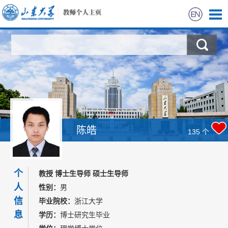
首页
科学研究
教学研究
获奖信息
陈皓
135
个
招生信息
个
教授 博士生导师 硕士生导师
学生信息
人
性别：
男
信
毕业院校：
浙江大学
我的相册
息
学历：
博士研究生毕业