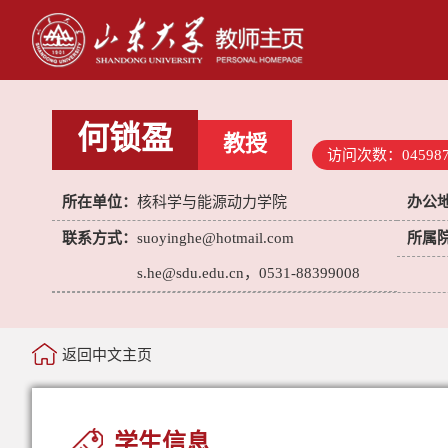
何锁盈
教授
访问次数：
04598
所在单位：
核科学与能源动力学院
办公
联系方式：
suoyinghe@hotmail.com
所属
s.he@sdu.edu.cn，0531-88399008
返回中文主页
学生信息