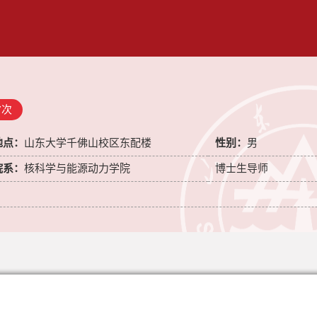
7
次
地点：
山东大学千佛山校区东配楼
性别：
男
院系：
核科学与能源动力学院
博士生导师