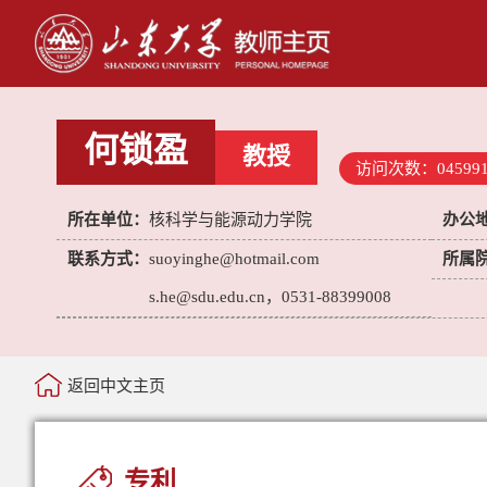
何锁盈
教授
访问次数：
04599
所在单位：
核科学与能源动力学院
办公
联系方式：
suoyinghe@hotmail.com
所属
s.he@sdu.edu.cn，0531-88399008
返回中文主页
专利