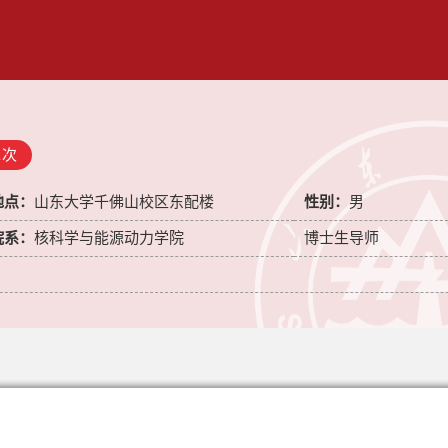
1
次
地点：
山东大学千佛山校区东配楼
性别：
男
院系：
核科学与能源动力学院
博士生导师