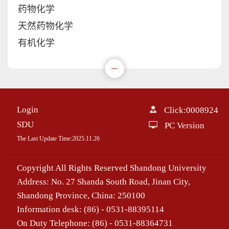
药物化学
天然药物化学
有机化学
Login
Click:
0008924
SDU
PC Version
The Last Update Time:
2025
.
11
.
26
Copyright All Rights Reserved Shandong University
Address: No. 27 Shanda South Road, Jinan City,
Shandong Province, China: 250100
Information desk: (86) - 0531-88395114
On Duty Telephone: (86) - 0531-88364731