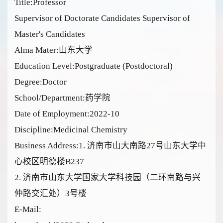
Title:Professor
Supervisor of Doctorate Candidates Supervisor of
Master's Candidates
Alma Mater:山东大学
Education Level:Postgraduate (Postdoctoral)
Degree:Doctor
School/Department:药学院
Date of Employment:2022-10
Discipline:Medicinal Chemistry
Business Address:1. 济南市山大南路27号山东大学中
心校区明德楼B237
2. 济南市山东大学国家大学科技园（二环南路与兴
仲路交汇处）3号楼
E-Mail: