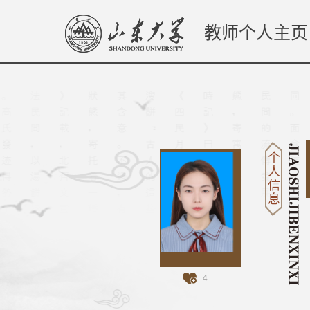
教师个人主页
个
人
信
息
4