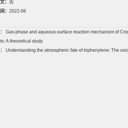
文：
否
间：
2022-06
：
Gas-phase and aqueous-surface reaction mechanism of Criege
s: A theoretical study
：
Understanding the atmospheric fate of triphenylene: The oxi