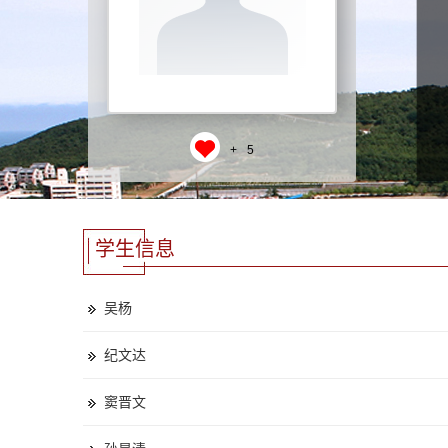
+
5
学生信息
吴杨
纪文达
窦晋文