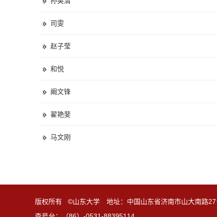
孙昊清
司雯
赵子莹
和悦
阚文锋
翟艳斐
马文刚
版权所有 ©山东大学 地址：中国山东省济南市山大南路27
查号台：（86）-0531-88395114