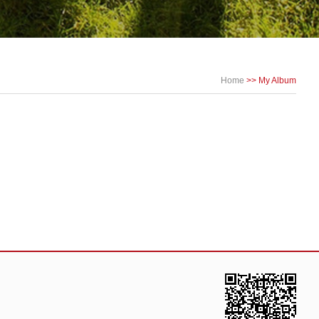
Home
>>
My Album