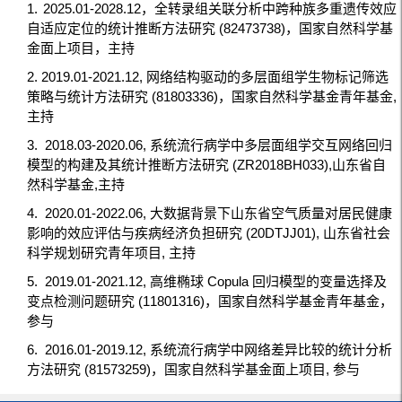
1.
2025.01-2028.12，全转录组关联分析中跨种族多重遗传效应
自适应定位的统计推断方法研究 (
82473738
)，
国家自然科学基
金面上项目，主持
2. 2019.01-2021.12,
网络结构驱动的多层面组学生物标记筛选
策略与统计方法研究 (81803336)，国家自然科学基金青年基金,
主持
3.
2018.03-2020.06,
系统流行病学中多层面组学交互网络回归
模型的构建及其统计推断方法研究 (ZR2018BH033),山东省自
然科学基金,主持
4.
2020.01-2022.06,
大数据背景下山东省空气质量对居民健康
影响的效应评估与疾病经济负担研究 (20DTJJ01), 山东省社会
科学规划研究青年项目, 主持
5.
2019.01-2021.12,
高维椭球 Copula 回归模型的变量选择及
变点检测问题研究 (11801316)，国家自然科学基金青年基金，
参与
6.
2016.01-2019.12,
系统流行病学中网络差异比较的统计分析
方法研究 (81573259)，国家自然科学基金面上项目, 参与