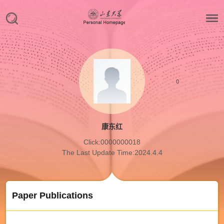
0
康东红
Click:
0000000018
The Last Update Time:
2024
.
4
.
4
Paper Publications