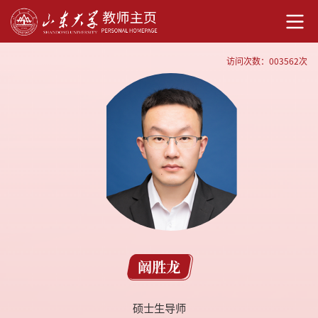
访问次数：
003562
次
阚胜龙
硕士生导师