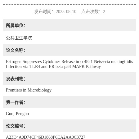
发布时间：2023-08-10 点击次数：
2
所属单位：
公共卫生学院
论文名称：
Estrogen Suppresses Cytokines Release in cc4821 Neisseria meningitidis
Infection via TLR4 and ER beta-p38-MAPK Pathway
发表刊物：
Frontiers in Microbiology
第一作者：
Guo, Pengbo
论文编号：
A23D4A0D74CF46D1868F6EA2AA0C3727