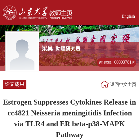
English
梁昊
助理研究员
00003781
访问次数：
次
论文成果
返回中文主页
Estrogen Suppresses Cytokines Release in
cc4821 Neisseria meningitidis Infection
via TLR4 and ER beta-p38-MAPK
Pathway