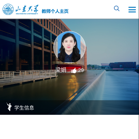
梁娟
29
学生信息