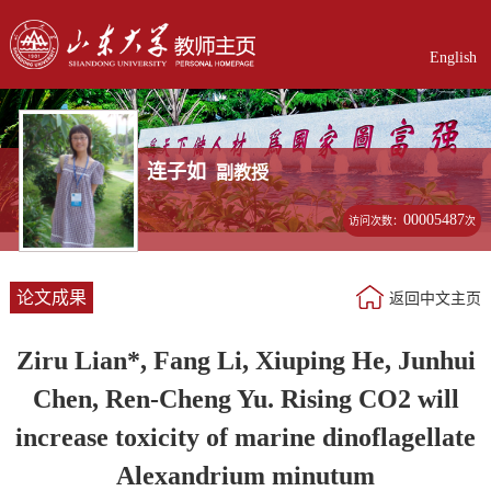
English
连子如
副教授
00005487
访问次数：
次
论文成果
返回中文主页
Ziru Lian*, Fang Li, Xiuping He, Junhui
Chen, Ren-Cheng Yu. Rising CO2 will
increase toxicity of marine dinoflagellate
Alexandrium minutum