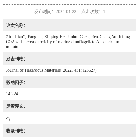
发布时间：2024-04-22 点击次数：
1
论文名称：
Ziru Lian*, Fang Li, Xiuping He, Junhui Chen, Ren-Cheng Yu. Rising
CO2 will increase toxicity of marine dinoflagellate Alexandrium
minutum
发表刊物：
Journal of Hazardous Materials, 2022, 431(128627)
影响因子：
14.224
是否译文：
否
收录刊物：