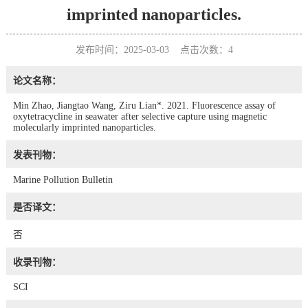
imprinted nanoparticles.
发布时间：2025-03-03 点击次数：
4
论文名称：
Min Zhao, Jiangtao Wang, Ziru Lian*. 2021. Fluorescence assay of
oxytetracycline in seawater after selective capture using magnetic
molecularly imprinted nanoparticles.
发表刊物：
Marine Pollution Bulletin
是否译文：
否
收录刊物：
SCI