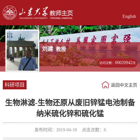
English
刘建
教授
00020942
访问次数：
次
科研项目
返回中文主页
生物淋滤-生物还原从废旧锌锰电池制备
纳米硫化锌和硫化锰
发布时间：2019-04-18 点击次数：
6