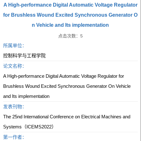
A High-performance Digital Automatic Voltage Regulator
for Brushless Wound Excited Synchronous Generator O
n Vehicle and Its implementation
点击次数：
5
所属单位：
控制科学与工程学院
论文名称：
A High-performance Digital Automatic Voltage Regulator for
Brushless Wound Excited Synchronous Generator On Vehicle
and Its implementation
发表刊物：
The 25nd International Conference on Electrical Machines and
Systems（ICEMS2022）
第一作者：